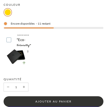
COULEUR
en
régulier
solde
Encore disponibles
-
11
restant
Boite-
Cadeau
"Eco-
Friendly"
(€4.95)
QUANTITÉ
C
AJOUTER AU PANIER
H