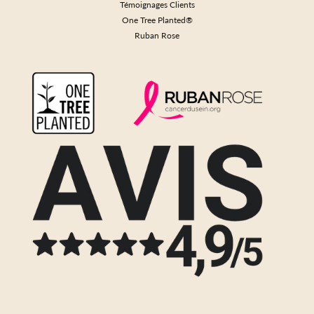
Témoignages Clients
One Tree Planted®
Ruban Rose