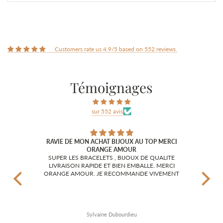
Customers rate us 4.9/5 based on 552 reviews.
Témoignages
sur 552 avis
RAVIE DE MON ACHAT BIJOUX AU TOP MERCI
ORANGE AMOUR
J'ai 
magnifiques !!
SUPER LES BRACELETS , BIJOUX DE QUALITE
l'ai c
LIVRAISON RAPIDE ET BIEN EMBALLE. MERCI
et di
ORANGE AMOUR. JE RECOMMANDE VIVEMENT
surt
c'e
félici
Sylvaine Dubourdieu