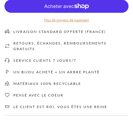
A
R
G
E
Plus de moyens de paiement
M
E
LIVRAISON STANDARD OFFERTE (FRANCE)
N
T
RETOURS, ÉCHANGES, REMBOURSEMENTS
.
.
GRATUITS
.
SERVICE CLIENTS 7 JOURS/7
UN BIJOU ACHETÉ = UN ARBRE PLANTÉ
MATÉRIAUX 100% RECYCLABLE
PENSÉ AVEC LE COEUR
LE CLIENT EST ROI, VOUS ÊTES UNE REINE