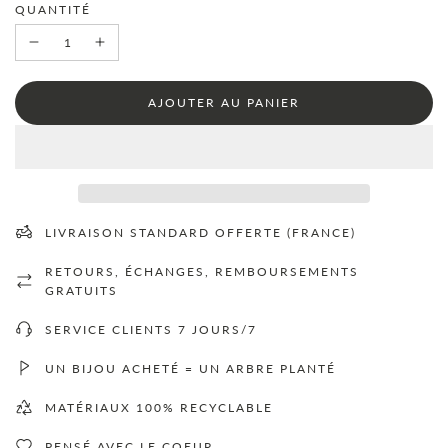
QUANTITÉ
C
AJOUTER AU PANIER
H
A
R
G
E
M
E
LIVRAISON STANDARD OFFERTE (FRANCE)
N
T
RETOURS, ÉCHANGES, REMBOURSEMENTS
.
.
GRATUITS
.
SERVICE CLIENTS 7 JOURS/7
UN BIJOU ACHETÉ = UN ARBRE PLANTÉ
MATÉRIAUX 100% RECYCLABLE
PENSÉ AVEC LE COEUR