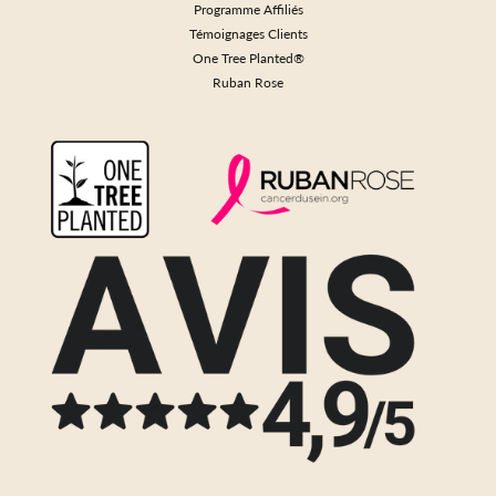
Programme Affiliés
Témoignages Clients
One Tree Planted®
Ruban Rose