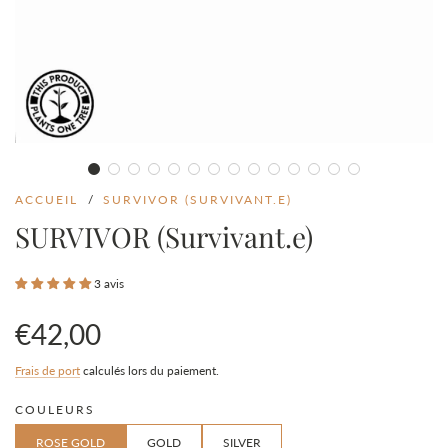
ACCUEIL
/
SURVIVOR (SURVIVANT.E)
SURVIVOR (Survivant.e)
3 avis
€42,00
Prix
Prix
Frais de port
calculés lors du paiement.
COULEURS
en
régulier
ROSE GOLD
GOLD
SILVER