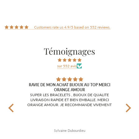
Customers rate us 4.9/5 based on 552 reviews.
Témoignages
sur 552 avis
RAVIE DE MON ACHAT BIJOUX AU TOP MERCI
ORANGE AMOUR
J'ai 
magnifiques !!
SUPER LES BRACELETS , BIJOUX DE QUALITE
l'ai c
LIVRAISON RAPIDE ET BIEN EMBALLE. MERCI
et di
ORANGE AMOUR. JE RECOMMANDE VIVEMENT
surt
c'e
félici
Sylvaine Dubourdieu