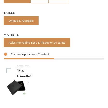
solde
TAILLE
Unique & Ajustable
MATIÈRE
Acier Inoxydable 316L & Plaqué or 24 carats
Encore disponibles
-
2
restant
Boite-
Cadeau
"Eco-
Friendly"
(€4.95)