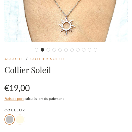
ACCUEIL
/
COLLIER SOLEIL
Collier Soleil
€19,00
Prix
Prix
Frais de port
calculés lors du paiement.
COULEUR
en
régulier
solde