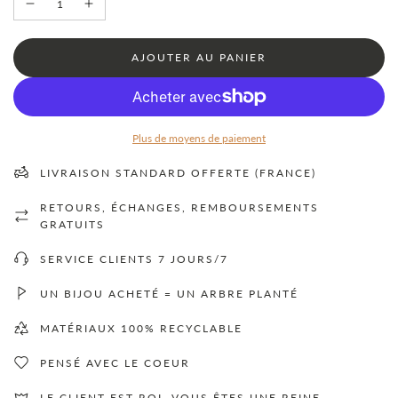
C
AJOUTER AU PANIER
H
A
R
G
E
Plus de moyens de paiement
M
E
LIVRAISON STANDARD OFFERTE (FRANCE)
N
T
RETOURS, ÉCHANGES, REMBOURSEMENTS
.
.
GRATUITS
.
SERVICE CLIENTS 7 JOURS/7
UN BIJOU ACHETÉ = UN ARBRE PLANTÉ
MATÉRIAUX 100% RECYCLABLE
PENSÉ AVEC LE COEUR
LE CLIENT EST ROI, VOUS ÊTES UNE REINE