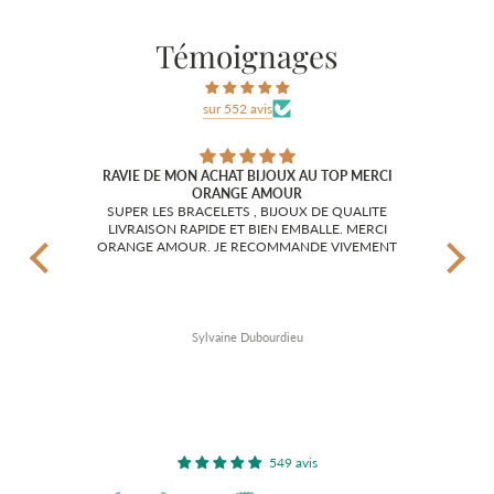
Témoignages
sur 552 avis
RAVIE DE MON ACHAT BIJOUX AU TOP MERCI
ORANGE AMOUR
J'ai 
magnifiques !!
SUPER LES BRACELETS , BIJOUX DE QUALITE
l'ai c
LIVRAISON RAPIDE ET BIEN EMBALLE. MERCI
et di
ORANGE AMOUR. JE RECOMMANDE VIVEMENT
surt
c'e
félici
Sylvaine Dubourdieu
549 avis