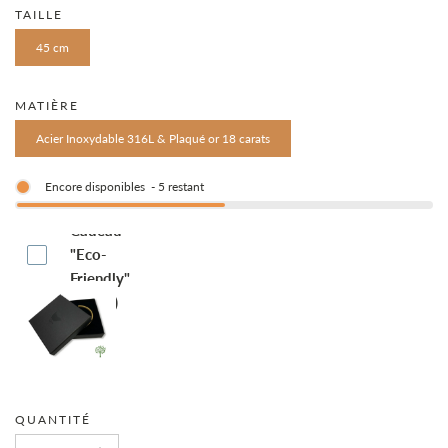
TAILLE
45 cm
MATIÈRE
Acier Inoxydable 316L & Plaqué or 18 carats
Encore disponibles
-
5
restant
Boite-
Cadeau
"Eco-
Friendly"
(€4.95)
QUANTITÉ