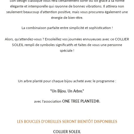
Son design classique vous fera certainement sortir du lot grâce à sa forme
élégante et intemporelle qui rayonne de bonnes vibrations. Il attirera non
seulement beaucoup d'attention positive, mais vous procurera également une
énergie de bien-être.
La combinaison parfaite entre simplicité et sophistication !
Alors, qu'attendez-vous ? Ensoleillez vos journées ennuyeuses avec ce COLLIER
SOLEIL rempli de symboles significatifs et faites de vous une personne
spéciale !
Un arbre planté pour chaque bijou acheté avec le programme :
"Un Bijou. Un Arbre."
avec l'association
ONE TREE PLANTED®.
LES BOUCLES D'OREILLES SERONT BIENTÔT DISPONIBLES
COLLIER SOLEIL