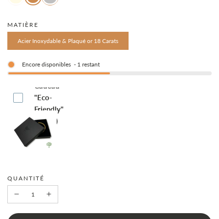
solde
MATIÈRE
Acier Inoxydable & Plaqué or 18 Carats
Encore disponibles
-
1
restant
Boite-
Cadeau
"Eco-
Friendly"
(€4.95)
QUANTITÉ