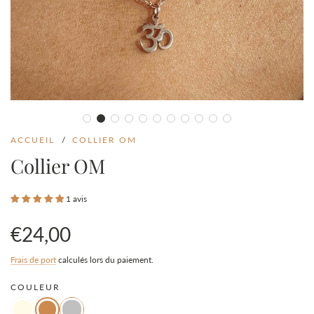
ACCUEIL
/
COLLIER OM
Collier OM
1 avis
€24,00
Prix
Prix
Frais de port
calculés lors du paiement.
COULEUR
en
régulier