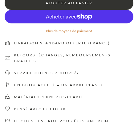
C
AJOUTER AU PANIER
H
A
R
G
E
Plus de moyens de paiement
M
E
LIVRAISON STANDARD OFFERTE (FRANCE)
N
T
RETOURS, ÉCHANGES, REMBOURSEMENTS
.
.
GRATUITS
.
SERVICE CLIENTS 7 JOURS/7
UN BIJOU ACHETÉ = UN ARBRE PLANTÉ
MATÉRIAUX 100% RECYCLABLE
PENSÉ AVEC LE COEUR
LE CLIENT EST ROI, VOUS ÊTES UNE REINE