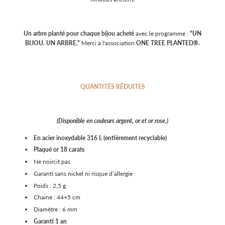
Un arbre planté pour chaque bijou acheté
avec le programme :
"UN
BIJOU. UN ARBRE."
Merci à l'association
ONE TREE PLANTED®.
QUANTITÉS RÉDUITES
(Disponible en couleurs argent, or et or rose.)
En acier inoxydable 316 L (entièrement recyclable)
Plaqué or 18 carats
Ne noircit pas
Garanti sans nickel ni risque d’allergie
Poids : 2,5 g
Chaine : 44+5 cm
Diamètre : 6 mm
Garanti 1 an