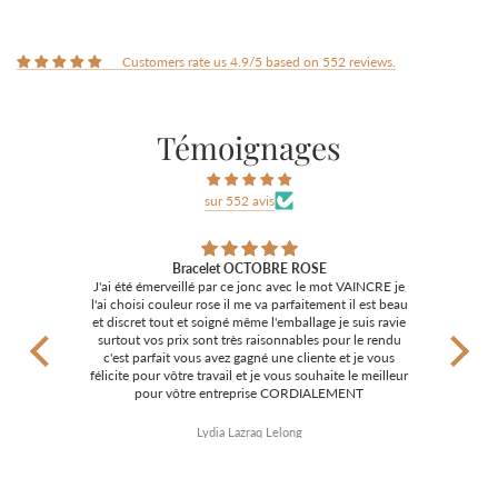
Customers rate us 4.9/5 based on 552 reviews.
Témoignages
sur 552 avis
RCI
Bracelet OCTOBRE ROSE
J'ai été émerveillé par ce jonc avec le mot VAINCRE je
De jo
ITE
l'ai choisi couleur rose il me va parfaitement il est beau
envoy
RCI
et discret tout et soigné même l'emballage je suis ravie
Le 
MENT
surtout vos prix sont très raisonnables pour le rendu
conce
c'est parfait vous avez gagné une cliente et je vous
félicite pour vôtre travail et je vous souhaite le meilleur
pour vôtre entreprise CORDIALEMENT
Lydia Lazraq Lelong