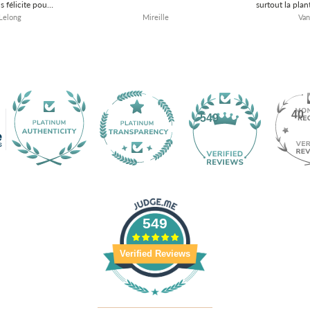
s félicite pour
surtout la plan
ous souhaite le
la forêt am
 Lelong
Mireille
Van
e entreprise
achat m'a séd
MENT
verdir les bij
dans le temps s
J'espère voir 
des colliers p
une extension 
afin de pouvo
collection ? Je
40
pris le t
549
Cordial
549
Verified Reviews