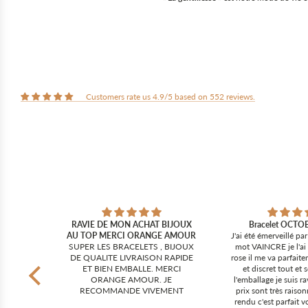
Customers rate us 4.9/5 based on 552 reviews.
!!
RAVIE DE MON ACHAT BIJOUX
Bracelet OCT
ipe,
AU TOP MERCI ORANGE AMOUR
J'ai été émerveillé pa
mmande.
SUPER LES BRACELETS , BIJOUX
mot VAINCRE je l'ai 
!!
DE QUALITE LIVRAISON RAPIDE
rose il me va parfaite
ET BIEN EMBALLE. MERCI
et discret tout et
ORANGE AMOUR. JE
l'emballage je suis r
RECOMMANDE VIVEMENT
prix sont très raiso
rendu c'est parfait 