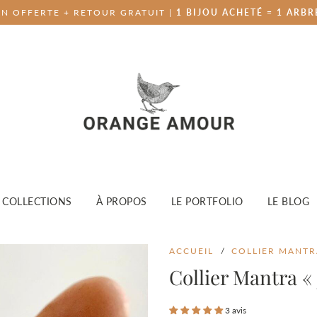
ON OFFERTE + RETOUR GRATUIT |
1 BIJOU ACHETÉ = 1 ARBR
COLLECTIONS
À PROPOS
LE PORTFOLIO
LE BLOG
ACCUEIL
/
COLLIER MANTRA
Collier Mantra 
3 avis