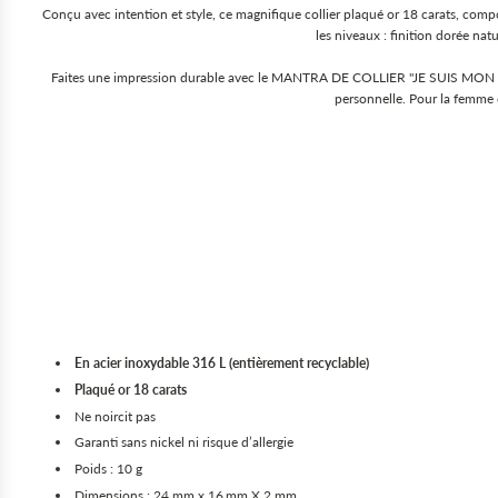
Conçu avec intention et style, ce magnifique collier plaqué or 18 carats, compo
les niveaux : finition dorée na
Faites une impression durable avec le MANTRA DE COLLIER "JE SUIS MON ÉTOI
personnelle. Pour la femme qu
En acier inoxydable 316 L (entièrement recyclable)
Plaqué or 18 carats
Ne noircit pas
Garanti sans nickel ni risque d’allergie
Poids : 10 g
Dimensions : 24 mm x 16 mm X 2 mm