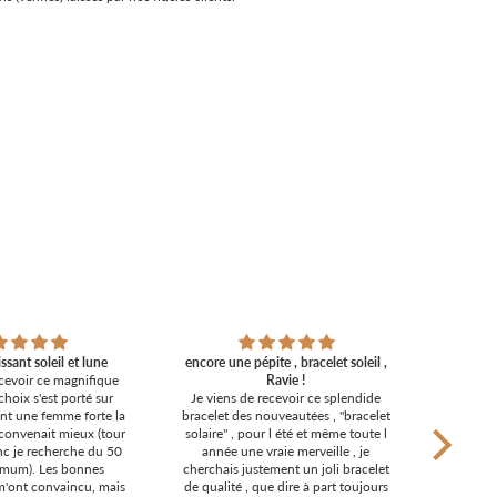
issant soleil et lune
encore une pépite , bracelet soleil ,
ecevoir ce magnifique
Ravie !
Ravie d
choix s'est porté sur
Je viens de recevoir ce splendide
concept 
tant une femme forte la
bracelet des nouveautées , "bracelet
un bijou!
convenait mieux (tour
solaire" , pour l été et même toute l
sont m
c je recherche du 50
année une vraie merveille , je
coup s
mum). Les bonnes
cherchais justement un joli bracelet
Fél
m'ont convaincu, mais
de qualité , que dire à part toujours
marque: