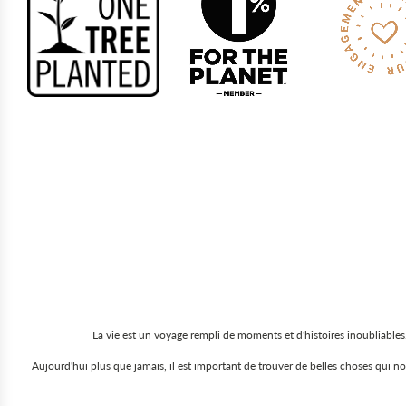
La vie est un voyage rempli de moments et d'histoires inoubliables.
Aujourd'hui plus que jamais, il est important de trouver de belles choses qui 