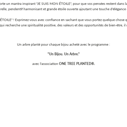
rte un mantra inspirant "JE SUIS MON ÉTOILE", pour que vos pensées restent dans la lign
turelle, pendentif harmonisant et grande étoile ouverte ajoutant une touche d'élégance 
LE" ! Exprimez-vous avec confiance en sachant que vous portez quelque chose qui vo
i recherche une spiritualité positive, des valeurs et des opportunités de bien-être, il 
Un arbre planté pour chaque bijou acheté avec le programme :
"Un Bijou. Un Arbre."
avec l'association
ONE TREE PLANTED®.