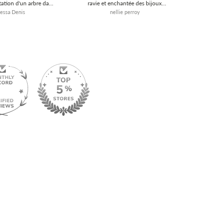
tation d'un arbre dans
ravie et enchantée des bijoux
azonienne à chaque
Orange Amour , encore merci de
essa Denis
nellie perroy
uite. Ma peau faisant
nous ravir et nous surprendre avec
oux, je vais donc voir
toutes ces merveilles <3 et toujours
'il va résister ou pas.
1 arbre planté , une très jolie
dans votre collection
satisfaction de participer
lus longs ou peut-être
de chaine universelle
ir profiter de votre
 vous remercie d'avoir
emps de me lire.
ement. Vanessa