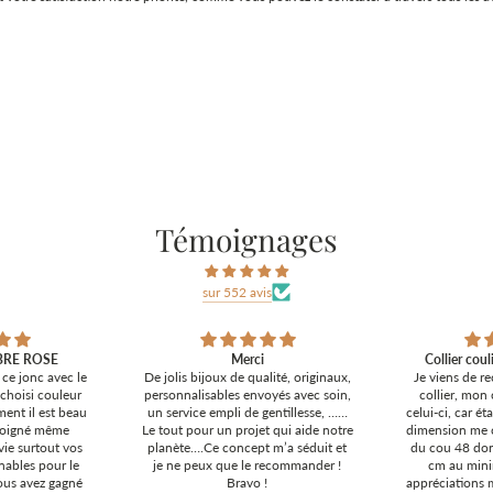
Témoignages
sur 552 avis
OBRE ROSE
Merci
Collier coul
r ce jonc avec le
De jolis bijoux de qualité, originaux,
Je viens de r
choisi couleur
personnalisables envoyés avec soin,
collier, mon 
ment il est beau
un service empli de gentillesse, ……
celui-ci, car é
 soigné même
Le tout pour un projet qui aide notre
dimension me 
avie surtout vos
planète….Ce concept m’a séduit et
du cou 48 don
nnables pour le
je ne peux que le recommander !
cm au mini
vous avez gagné
Bravo !
appréciations 