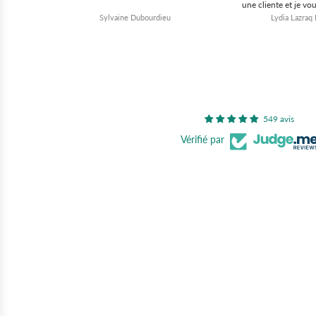
une cliente et je vou
vôtre travail et je v
R
Sylvaine Dubourdieu
Lydia Lazraq
meilleur pour vôtr
CORDIALE
549 avis
Vérifié par