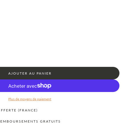
C
AJOUTER AU PANIER
H
A
R
G
E
Plus de moyens de paiement
M
E
FFERTE (FRANCE)
N
T
REMBOURSEMENTS GRATUITS
.
.