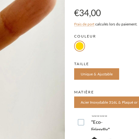
€34,00
Prix
Prix
Frais de port
calculés lors du paiement.
COULEUR
en
régulier
solde
TAILLE
Unique & Ajustable
MATIÈRE
Acier Inoxydable 316L & Plaqué or 
Boite-
Cadeau
"Eco-
Friendly"
(€4.95)