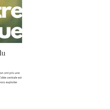
du
ion ont pris une
idée centrale est
vons exploiter