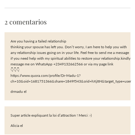
2 comentarios
Are you having a failed relationship
thinking your spouse has left you. Don’t worry, I am here to help you with
any relationship issues going on in your life. Feel free to send me a message
if you need help with my spiritual abilities to restore your relationship.kindly
message me on WhatsApp +2349132662566 or via my page link
👇👇👇
https://www.quora.com/profile/Dr-Madu-1?
ch=10&oid=1681751366&share=1849f543&srid=hXjItH&target_type=user
drmadu el
Super article expliquant la loi d’attraction ! Merci :-)
Alicia el