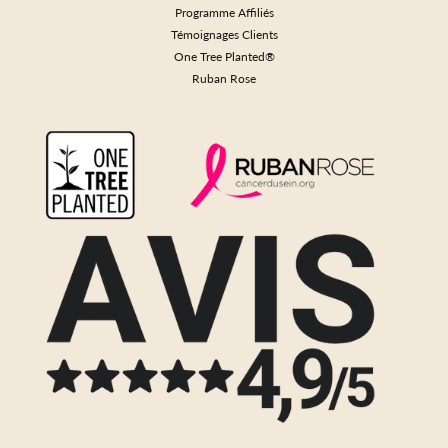
Programme Affiliés
Témoignages Clients
One Tree Planted®
Ruban Rose