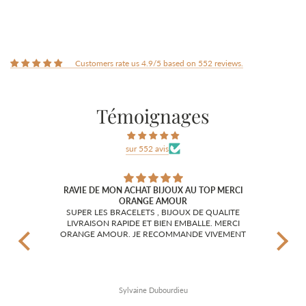
Customers rate us 4.9/5 based on 552 reviews.
Témoignages
sur 552 avis
RAVIE DE MON ACHAT BIJOUX AU TOP MERCI
ORANGE AMOUR
J'ai 
magnifiques !!
SUPER LES BRACELETS , BIJOUX DE QUALITE
l'ai c
LIVRAISON RAPIDE ET BIEN EMBALLE. MERCI
et di
ORANGE AMOUR. JE RECOMMANDE VIVEMENT
surt
c'e
félici
Sylvaine Dubourdieu