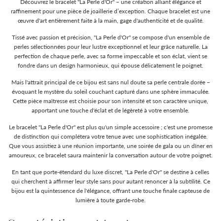
Découvrez le bracelet "La Perle d'Or" – une création alliant élégance et
raffinement pour une pièce de joaillerie d’exception. Chaque bracelet est une
œuvre d'art entièrement faite à la main, gage d'authenticité et de qualité.
Tissé avec passion et précision, "La Perle d'Or" se compose d'un ensemble de
perles sélectionnées pour leur lustre exceptionnel et leur grâce naturelle. La
perfection de chaque perle, avec sa forme impeccable et son éclat, vient se
fondre dans un design harmonieux, qui épouse délicatement le poignet.
Mais l'attrait principal de ce bijou est sans nul doute sa perle centrale dorée –
évoquant le mystère du soleil couchant capturé dans une sphère immaculée.
Cette pièce maîtresse est choisie pour son intensité et son caractère unique,
apportant une touche d'éclat et de légèreté à votre ensemble.
Le bracelet "La Perle d'Or" est plus qu'un simple accessoire ; c'est une promesse
de distinction qui complétera votre tenue avec une sophistication inégalée.
Que vous assistiez à une réunion importante, une soirée de gala ou un dîner en
amoureux, ce bracelet saura maintenir la conversation autour de votre poignet.
En tant que porte-étendard du luxe discret, "La Perle d'Or" se destine à celles
qui cherchent à affirmer leur style sans pour autant renoncer à la subtilité. Ce
bijou est la quintessence de l'élégance, offrant une touche finale capteuse de
lumière à toute garde-robe.