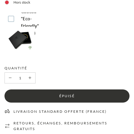
Hors stock
Boite-
Cadeau
"Eco-
Friendly"
(€4.95)
QUANTITÉ
C
ÉPUISÉ
H
A
R
LIVRAISON STANDARD OFFERTE (FRANCE)
G
E
RETOURS, ÉCHANGES, REMBOURSEMENTS
M
GRATUITS
E