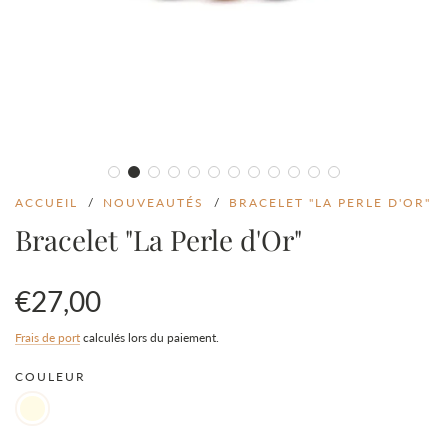
ACCUEIL
/
NOUVEAUTÉS
/
BRACELET "LA PERLE D'OR"
Bracelet "La Perle d'Or"
€27,00
Prix
Prix
Frais de port
calculés lors du paiement.
COULEUR
en
régulier
solde