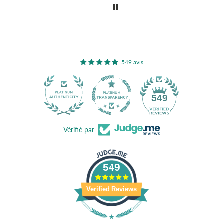
549 avis
40
549
Vérifié par
549
Verified Reviews