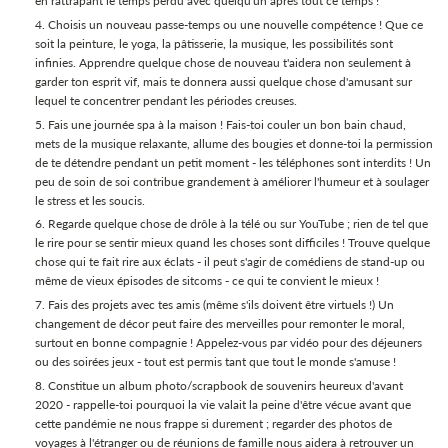
en rattrapant le temps perdu avec quelqu'un après tout ce temps !
Choisis un nouveau passe-temps ou une nouvelle compétence ! Que ce
soit la peinture, le yoga, la pâtisserie, la musique, les possibilités sont
infinies. Apprendre quelque chose de nouveau t'aidera non seulement à
garder ton esprit vif, mais te donnera aussi quelque chose d'amusant sur
lequel te concentrer pendant les périodes creuses.
Fais une journée spa à la maison ! Fais-toi couler un bon bain chaud,
mets de la musique relaxante, allume des bougies et donne-toi la permission
de te détendre pendant un petit moment - les téléphones sont interdits ! Un
peu de soin de soi contribue grandement à améliorer l'humeur et à soulager
le stress et les soucis.
Regarde quelque chose de drôle à la télé ou sur YouTube ; rien de tel que
le rire pour se sentir mieux quand les choses sont difficiles ! Trouve quelque
chose qui te fait rire aux éclats - il peut s'agir de comédiens de stand-up ou
même de vieux épisodes de sitcoms - ce qui te convient le mieux !
Fais des projets avec tes amis (même s'ils doivent être virtuels !) Un
changement de décor peut faire des merveilles pour remonter le moral,
surtout en bonne compagnie ! Appelez-vous par vidéo pour des déjeuners
ou des soirées jeux - tout est permis tant que tout le monde s'amuse !
Constitue un album photo/scrapbook de souvenirs heureux d'avant
2020 - rappelle-toi pourquoi la vie valait la peine d'être vécue avant que
cette pandémie ne nous frappe si durement ; regarder des photos de
voyages à l'étranger ou de réunions de famille nous aidera à retrouver un