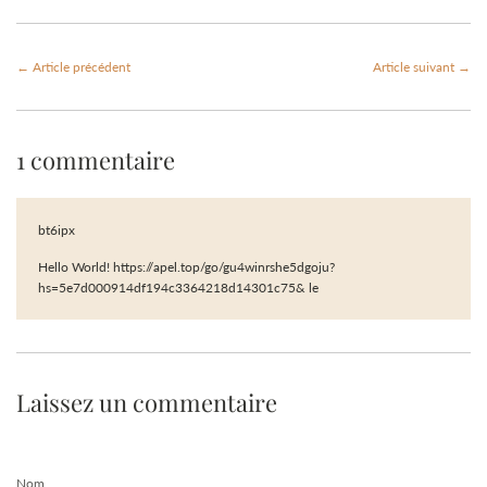
← Article précédent
Article suivant →
1 commentaire
bt6ipx
Hello World! https://apel.top/go/gu4winrshe5dgoju?
hs=5e7d000914df194c3364218d14301c75& le
Laissez un commentaire
Nom